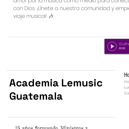
amor por la música como medio para conec
con Dios. ¡Únete a nuestra comunidad y empi
viaje musical! 🎶
00:00
Ho
Academia Lemusic
Ho
Lu
Guatemala
Sa
15 años formando Ministros y